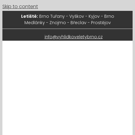
Skip to content
Letiště:
Brno Tuřany - Vyškov - Kyjov - Brno
Medlánky - Znojmo - Břeclav - Prostějov
info@vyhlidkoveletybrno.cz