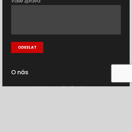
Vaše zpráva
O nás
Co je naším
tajemstvím úspěchu
?
Jednoduše,
že to u nás funguje!
Objednáte
zážitek, zavoláte a letíte 😉
Pořádáme vyhlídkové lety po celý rok.
Věnujeme se létání dlouhou dobu a letělo s