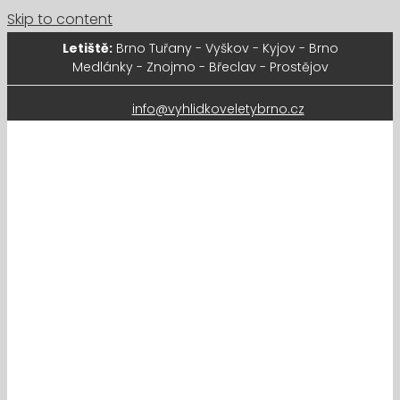
Skip to content
Letiště:
Brno Tuřany - Vyškov - Kyjov - Brno
Medlánky - Znojmo - Břeclav - Prostějov
info@vyhlidkoveletybrno.cz