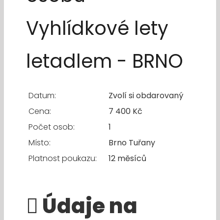
Vyhlídkové lety
letadlem - BRNO
Datum:
Zvolí si obdarovaný
Cena:
7 400 Kč
Počet osob:
1
Místo:
Brno Tuřany
Platnost poukazu:
12 měsíců
Údaje na