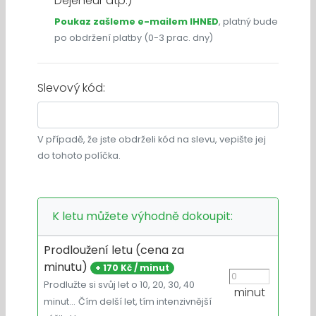
Dejeneur atp.)
Poukaz zašleme e-mailem IHNED
, platný bude
po obdržení platby (0-3 prac. dny)
Slevový kód:
V případě, že jste obdrželi kód na slevu, vepište jej
do tohoto políčka.
K letu můžete výhodně dokoupit:
Prodloužení letu (cena za
minutu)
+
170 Kč / minut
Prodlužte si svůj let o 10, 20, 30, 40
minut
minut…
Čím delší let, tím intenzivnější