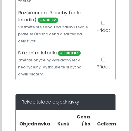
zážitek!
Rozšíření pro 3 osoby (celé
letadlo)
+
500 Kč
Vezměte si s sebou na palubu i svoje
Přidat
přátele!
Úžasná cena a zážitek na
celý život!
S řízením letadla
+
1 800 Kč
Změňte obyčejný vyhlídkový let v
Přidat
neobyčejný!
Vyzkoušejte si být na
chvíli pilotem.
Rekapitulace objednávky
Cena
Objednávka
Kusů
/ ks
Celkem