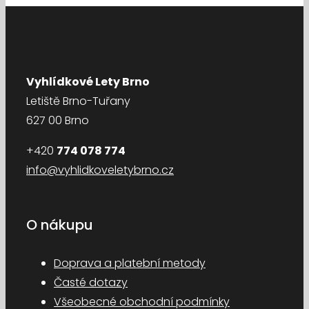
Vyhlídkové Lety Brno
Letiště Brno-Tuřany
627 00 Brno
+420
774 078 774
info@vyhlidkoveletybrno.cz
O nákupu
Doprava a platební metody
Časté dotazy
Všeobecné obchodní podmínky