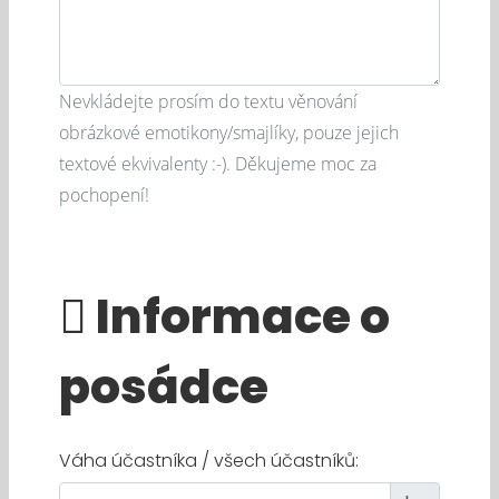
Nevkládejte prosím do textu věnování
obrázkové emotikony/smajlíky, pouze jejich
textové ekvivalenty :-). Děkujeme moc za
pochopení!
Informace o
posádce
Váha účastníka / všech účastníků: