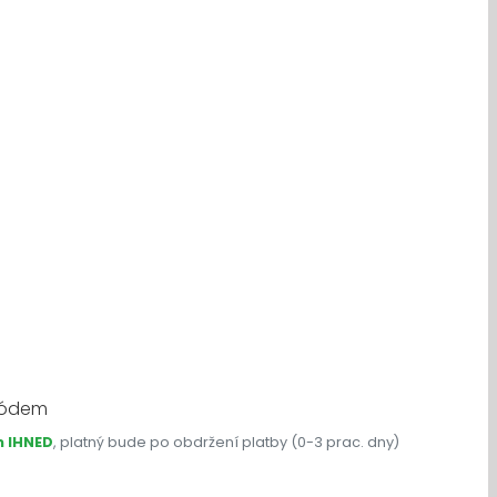
kódem
 IHNED
, platný bude po obdržení platby (0-3 prac. dny)