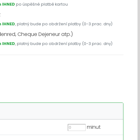
 IHNED
po úspěšné platbě kartou
z
 IHNED
, platný bude po obdržení platby (0-3 prac. dny)
enred, Cheque Dejeneur atp.)
 IHNED
, platný bude po obdržení platby (0-3 prac. dny)
minut