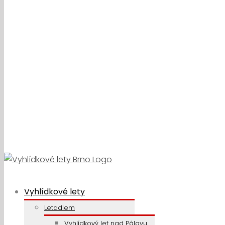
Vyhlídkové lety
Letadlem
Vyhlídkový let nad Pálavu