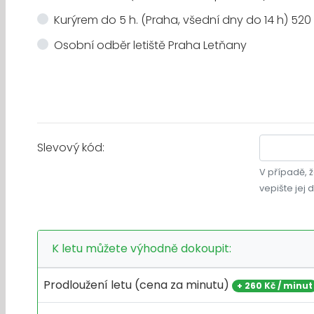
Kurýrem do 5 h. (Praha, všední dny do 14 h) 520
Osobní odběr letiště Praha Letňany
Slevový kód:
V případě, ž
vepište jej 
K letu můžete výhodně dokoupit:
Prodloužení letu (cena za minutu)
+
260 Kč / minut