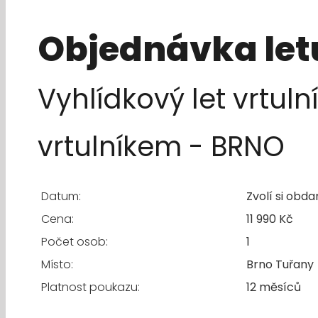
Objednávka let
Vyhlídkový let vrtul
vrtulníkem - BRNO
Datum:
Zvolí si obd
Cena:
11 990 Kč
Počet osob:
1
Místo:
Brno Tuřany
Platnost poukazu:
12 měsíců