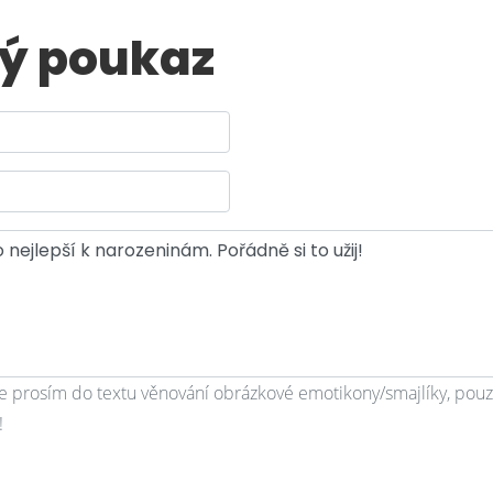
ý poukaz
e prosím do textu věnování obrázkové emotikony/smajlíky, pouze
!