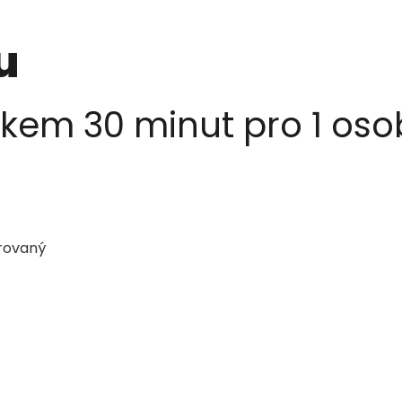
u
níkem 30 minut pro 1 oso
arovaný