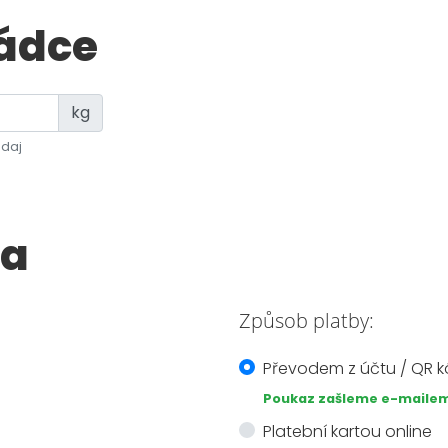
ádce
kg
údaj
ba
Způsob platby:
Převodem z účtu / QR 
Poukaz zašleme e-mailem
Platební kartou online