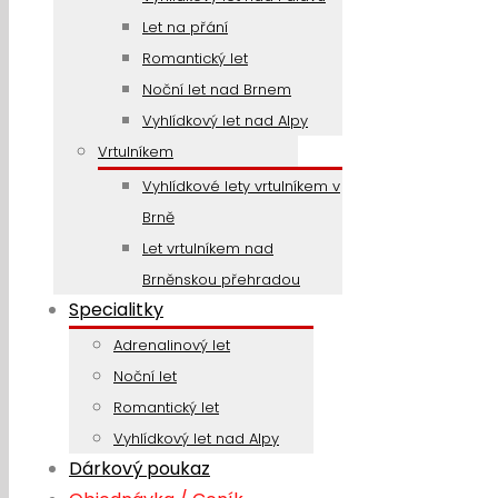
Let na přání
Romantický let
Noční let nad Brnem
Vyhlídkový let nad Alpy
Vrtulníkem
Vyhlídkové lety vrtulníkem v
Brně
Let vrtulníkem nad
Brněnskou přehradou
Specialitky
Adrenalinový let
Noční let
Romantický let
Vyhlídkový let nad Alpy
Dárkový poukaz