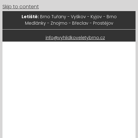
Skip to content
Letiště:
Brno Tuřany - Vyškov - Kyjov - Brno
Medlánky - Znojmo - Břeclav - Prostějov
info@vyhlidkoveletybrno.cz