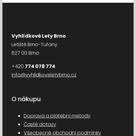
Vyhlídkové Lety Brno
Letiště Brno-Tuřany
627 00 Brno
+420
774 078 774
info@vyhlidkoveletybrno.cz
O nákupu
Doprava a platební metody
Časté dotazy
Všeobecné obchodní podmínky