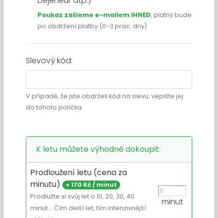
Dejeneur atp.)
Poukaz zašleme e-mailem IHNED
, platný bude
po obdržení platby (0-3 prac. dny)
Slevový kód:
V případě, že jste obdrželi kód na slevu, vepište jej
do tohoto políčka.
K letu můžete výhodně dokoupit:
Prodloužení letu (cena za
minutu)
+
170 Kč / minut
Prodlužte si svůj let o 10, 20, 30, 40
minut
minut…
Čím delší let, tím intenzivnější