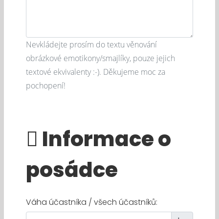
Nevkládejte prosím do textu věnování
obrázkové emotikony/smajlíky, pouze jejich
textové ekvivalenty :-). Děkujeme moc za
pochopení!
Informace o
posádce
Váha účastníka / všech účastníků: