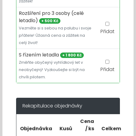
zážitek!
Rozšíření pro 3 osoby (celé
letadlo)
+
500 Kč
Vezměte si s sebou na palubu i svoje
Přidat
přátele!
Úžasná cena a zážitek na
celý život!
S řízením letadla
+
1 800 Kč
Změňte obyčejný vyhlídkový let v
Přidat
neobyčejný!
Vyzkoušejte si být na
chvíli pilotem.
Rekapitulace objednávky
Cena
Objednávka
Kusů
/ ks
Celkem