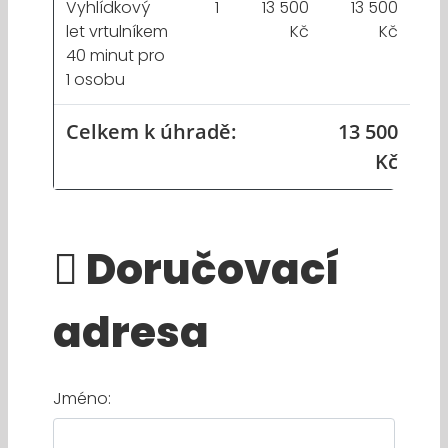
Vyhlídkový
1
13 500
13 500
let vrtulníkem
Kč
Kč
40 minut pro
1 osobu
Celkem k úhradě:
13 500
Kč
Doručovací
adresa
Jméno: