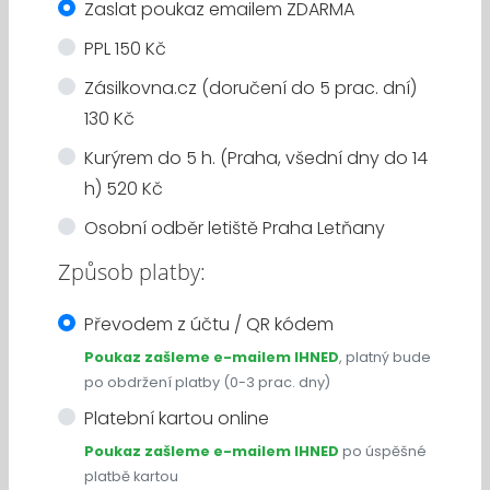
Zaslat poukaz emailem ZDARMA
PPL 150 Kč
Zásilkovna.cz (doručení do 5 prac. dní)
130 Kč
Kurýrem do 5 h. (Praha, všední dny do 14
h) 520 Kč
Osobní odběr letiště Praha Letňany
Způsob platby:
Převodem z účtu / QR kódem
Poukaz zašleme e-mailem IHNED
, platný bude
po obdržení platby (0-3 prac. dny)
Platební kartou online
Poukaz zašleme e-mailem IHNED
po úspěšné
platbě kartou