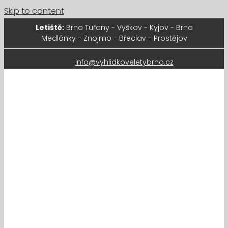
Skip to content
Letiště:
Brno Tuřany - Vyškov - Kyjov - Brno
Medlánky - Znojmo - Břeclav - Prostějov
info@vyhlidkoveletybrno.cz