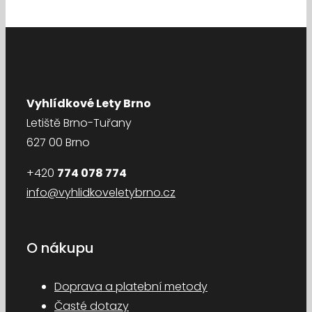
Vyhlídkové Lety Brno
Letiště Brno-Tuřany
627 00 Brno
+420
774 078 774
info@vyhlidkoveletybrno.cz
O nákupu
Doprava a platební metody
Časté dotazy