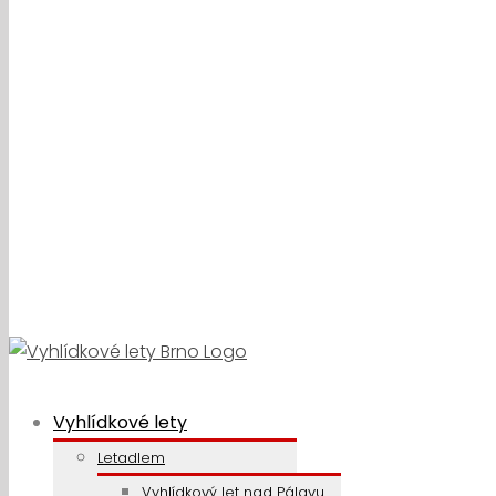
Vyhlídkové lety
Letadlem
Vyhlídkový let nad Pálavu