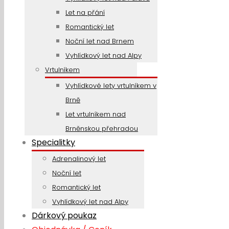
Let na přání
Romantický let
Noční let nad Brnem
Vyhlídkový let nad Alpy
Vrtulníkem
Vyhlídkové lety vrtulníkem v
Brně
Let vrtulníkem nad
Brněnskou přehradou
Specialitky
Adrenalinový let
Noční let
Romantický let
Vyhlídkový let nad Alpy
Dárkový poukaz