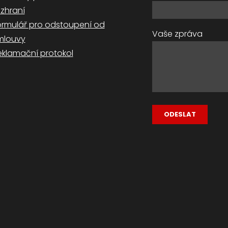
ozhraní
ormulář pro odstoupení od
Vaše zpráva
mlouvy
eklamační protokol