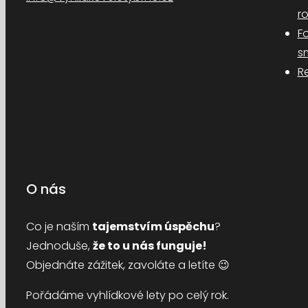
r
F
s
R
O nás
Co je naším
tajemstvím úspěchu
?
Jednoduše,
že to u nás funguje!
Objednáte zážitek, zavoláte a letíte 😉
Pořádáme vyhlídkové lety po celý rok.