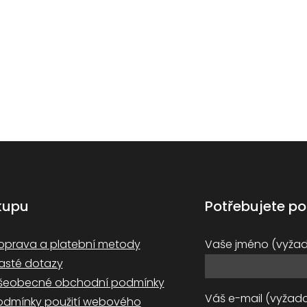
kupu
Potřebujete po
oprava a platební metody
Vaše jméno (vyža
asté dotazy
šeobecné obchodní podmínky
Váš e-mail (vyžad
odmínky použití webového