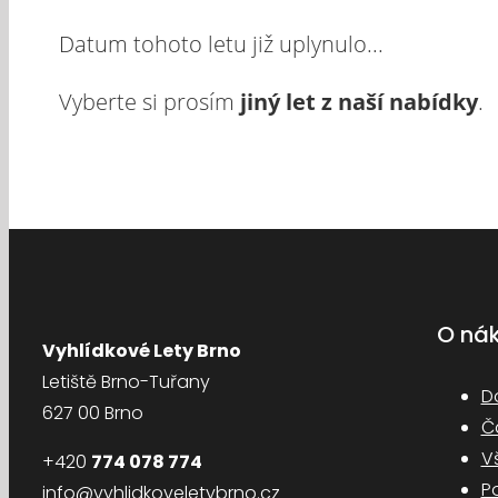
Datum tohoto letu již uplynulo...
Vyberte si prosím
jiný let z naší nabídky
.
O ná
Vyhlídkové Lety Brno
Letiště Brno-Tuřany
D
627 00 Brno
Č
V
+420
774 078 774
P
info@vyhlidkoveletybrno.cz