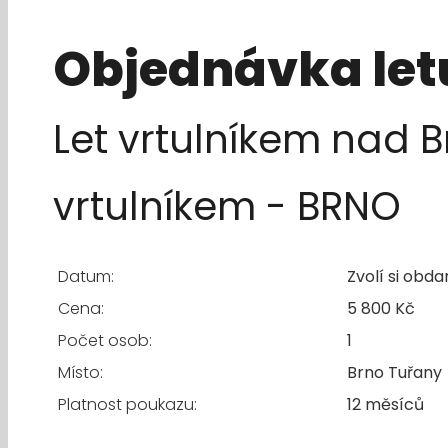
Objednávka let
Let vrtulníkem nad 
vrtulníkem - BRNO
Datum:
Zvolí si obd
Cena:
5 800 Kč
Počet osob:
1
Místo:
Brno Tuřany
Platnost poukazu:
12 měsíců