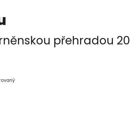
u
Brněnskou přehradou 20 
arovaný