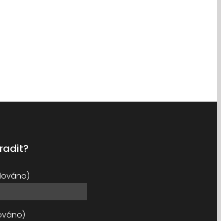
radit?
dováno)
ováno)