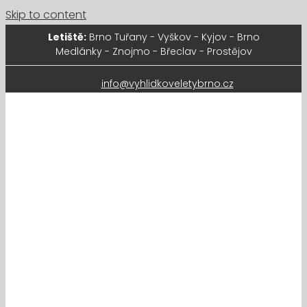
Skip to content
Letiště:
Brno Tuřany - Vyškov - Kyjov - Brno
Medlánky - Znojmo - Břeclav - Prostějov
info@vyhlidkoveletybrno.cz