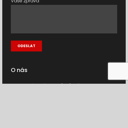
Vaše zpráva
O nás
Co je naším
tajemstvím úspěchu
?
Jednoduše,
že to u nás funguje!
Objednáte
zážitek, zavoláte a letíte 😉
Pořádáme vyhlídkové lety po celý rok.
Věnujeme se létání dlouhou dobu a letělo s