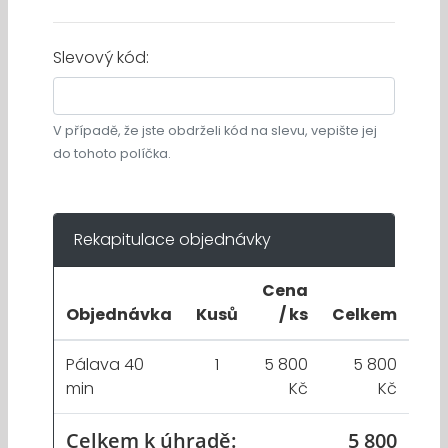
Slevový kód:
V případě, že jste obdrželi kód na slevu, vepište jej
do tohoto políčka.
Rekapitulace objednávky
Cena
Objednávka
Kusů
/ ks
Celkem
Pálava 40
1
5 800
5 800
min
Kč
Kč
Celkem k úhradě:
5 800