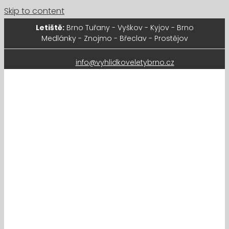
Skip to content
Letiště:
Brno Tuřany - Vyškov - Kyjov - Brno
Medlánky - Znojmo - Břeclav - Prostějov
info@vyhlidkoveletybrno.cz