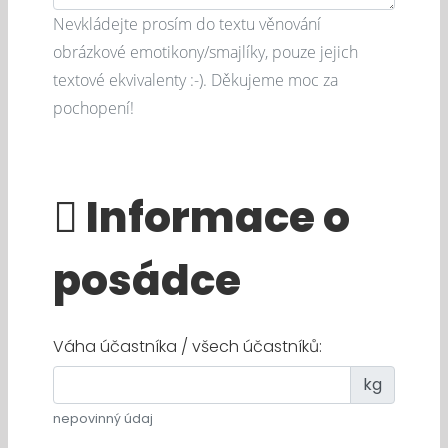
Nevkládejte prosím do textu věnování
obrázkové emotikony/smajlíky, pouze jejich
textové ekvivalenty :-). Děkujeme moc za
pochopení!
Informace o
posádce
Váha účastníka / všech účastníků:
kg
nepovinný údaj