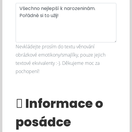
Nevkládejte prosím do textu věnování
obrázkové emotikony/smajlíky, pouze jejich
textové ekvivalenty :-). Děkujeme moc za
pochopení!
Informace o
posádce