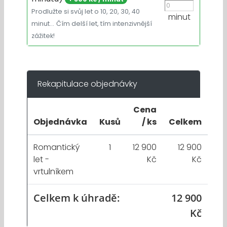
Prodlužte si svůj let o 10, 20, 30, 40
minut
minut…
Čím delší let, tím intenzivnější
zážitek!
Rekapitulace objednávky
Cena
Objednávka
Kusů
/ ks
Celkem
Romantický
1
12 900
12 900
let -
Kč
Kč
vrtulníkem
Celkem k úhradě:
12 900
Kč