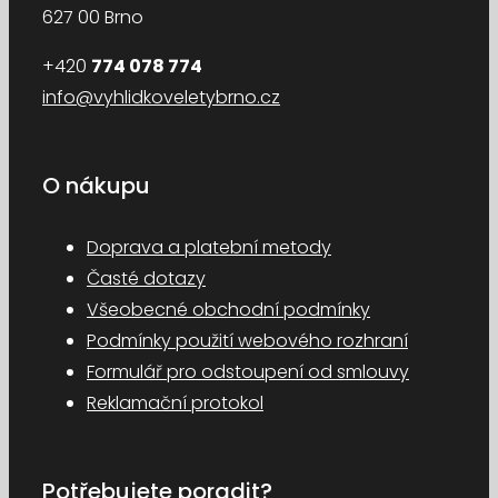
627 00 Brno
+420
774 078 774
info@vyhlidkoveletybrno.cz
O nákupu
Doprava a platební metody
Časté dotazy
Všeobecné obchodní podmínky
Podmínky použití webového rozhraní
Formulář pro odstoupení od smlouvy
Reklamační protokol
Potřebujete poradit?