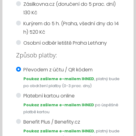
Zásilkovna.cz (doručení do 5 prac. dní)
130 Kč
Kurýrem do 5 h. (Praha, všední dny do 14
h) 520 Kč
Osobní odběr letiště Praha Letňany
Způsob platby:
Převodem z účtu / QR kódem
Poukaz zašleme e-mailem IHNED
, platný bude
po obdržení platby (0-3 prac. dny)
Platební kartou online
Poukaz zašleme e-mailem IHNED
po úspěšné
platbě kartou
Benefit Plus / Benefity.cz
Poukaz zašleme e-mailem IHNED
, platný bude