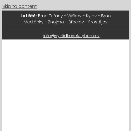
Skip to content
Letiště:
Brno Tuřany - Vyškov - Kyjov - Brno
Medlánky - Znojmo - Břeclav - Prostějov
info@vyhlidkoveletybrno.cz